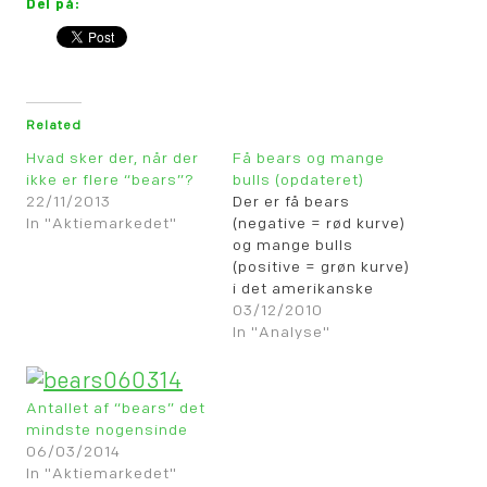
Del på:
Related
Hvad sker der, når der
Få bears og mange
ikke er flere “bears”?
bulls (opdateret)
22/11/2013
Der er få bears
In "Aktiemarkedet"
(negative = rød kurve)
og mange bulls
(positive = grøn kurve)
i det amerikanske
aktiemarkedet, som
03/12/2010
kurverne fra Investors
In "Analyse"
Intelligence herover
viser. Men det har altså
endnu ikke været i
Antallet af “bears” det
stand til at bekræfte
mindste nogensinde
en top eller blot en
06/03/2014
større, nedadrettet
In "Aktiemarkedet"
korrektion i