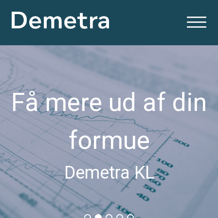
Få mere ud af din
formue
Demetra KL