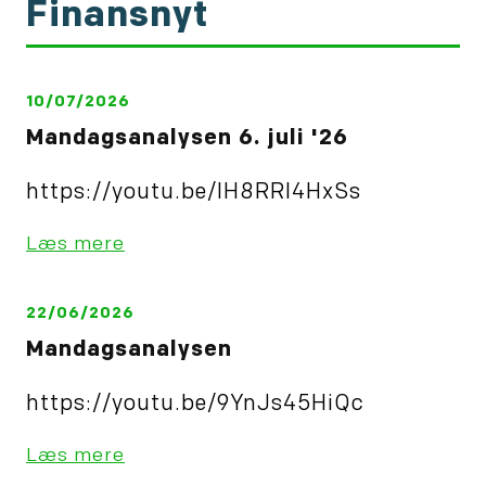
Finansnyt
handelsbalancen for
oktober. 12.20 Bank of
Englands Andrew
Bailey taler i London.
13.00 Rentebesked fra
10/07/2026
Bank of England. 14.30
Mandagsanalysen 6. juli '26
Canada husprisindexet
for oktober. 14.30…
https://youtu.be/IH8RRl4HxSs
Læs mere
22/06/2026
Mandagsanalysen
https://youtu.be/9YnJs45HiQc
Læs mere