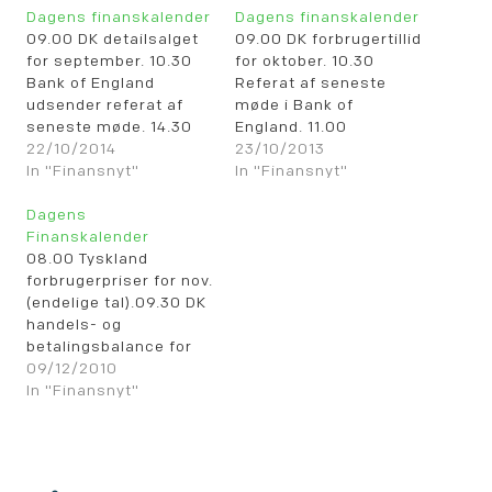
Dagens finanskalender
Dagens finanskalender
09.00 DK detailsalget
09.00 DK forbrugertillid
for september. 10.30
for oktober. 10.30
Bank of England
Referat af seneste
udsender referat af
møde i Bank of
seneste møde. 14.30
England. 11.00
US forbrugerpriser for
22/10/2014
Eurozone offentlig
23/10/2013
september. 14.30
In "Finansnyt"
gæld for 2. kvartal.
In "Finansnyt"
Canada detailsalget
14.30 US import priser
for august. 15.15 Bank
Dagens
for september. 15.00
of Englands Andrew
Finanskalender
US husprisindexet for
Bailey taler i
08.00 Tyskland
august. 16.00
Parlamentet. 16.00
forbrugerpriser for nov.
Rentebesked fra Bank
Rentemeddelelse fra
(endelige tal).09.30 DK
of Canada. 16.00
Bank of Canada. 16.30
handels- og
Eurozone
US ugentlig
betalingsbalance for
forbrugertillid for okt.
olielagerstatistik.
oktober. 09.30 Sverige
09/12/2010
(foreløbige tal). 16.30
21.00 Bank of Englands
forbrugerpriser for
In "Finansnyt"
US ugentlig olielager
Marin Weale taler…
november. 10.00 ECB
statistik…
udgiver
månedsrapport for
december. 10.30 UK