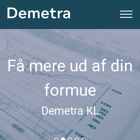
Få mere ud af din
formue
Demetra KL