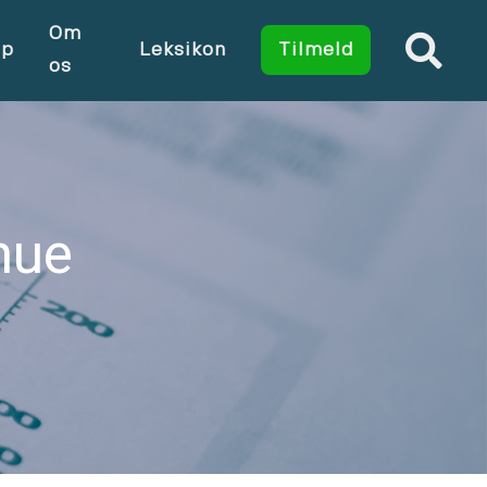
Om
op
Leksikon
Tilmeld
os
mue