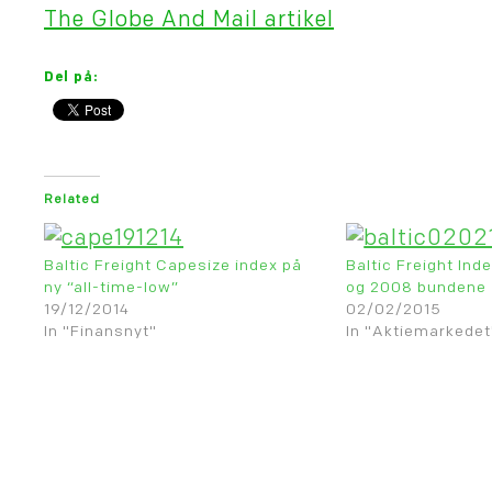
The Globe And Mail artikel
Del på:
Related
Baltic Freight Capesize index på
Baltic Freight Ind
ny “all-time-low”
og 2008 bundene
19/12/2014
02/02/2015
In "Finansnyt"
In "Aktiemarkedet