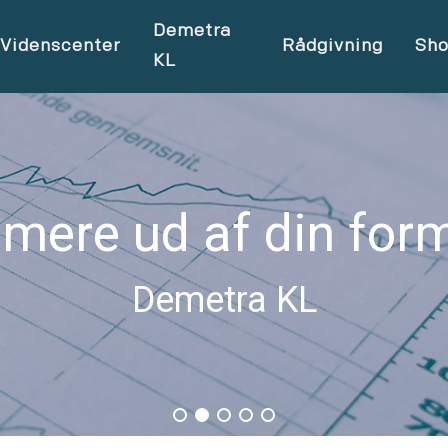
Demetra
Videnscenter
Rådgivning
Sh
KL
 mere ud af din for
Demetra KL