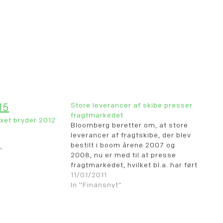
Store leverancer af skibe presser
fragtmarkedet
exet bryder 2012
Bloomberg beretter om, at store
leverancer af fragtskibe, der blev
bestilt i boom årene 2007 og
"
2008, nu er med til at presse
fragtmarkedet, hvilket bl.a. har ført
til, at Baltic Freight indexet nåede
11/01/2011
under 1500 niv. i går. 200 capesize
In "Finansnyt"
skibe vil forlade skibsværfterne i
år, hvilket betyder en…