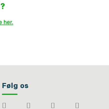
g?
 her.
Følg os