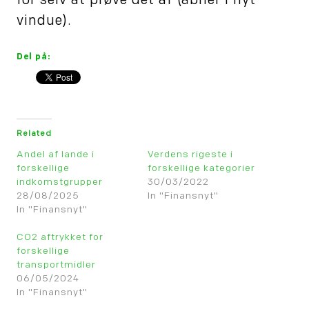
for selv at prøve det af (åbner i nyt
vindue).
Del på:
Related
Andel af lande i
Verdens rigeste i
forskellige
forskellige kategorier
indkomstgrupper
30/03/2022
28/08/2025
In "Finansnyt"
In "Finansnyt"
CO2 aftrykket for
forskellige
transportmidler
06/05/2024
In "Finansnyt"