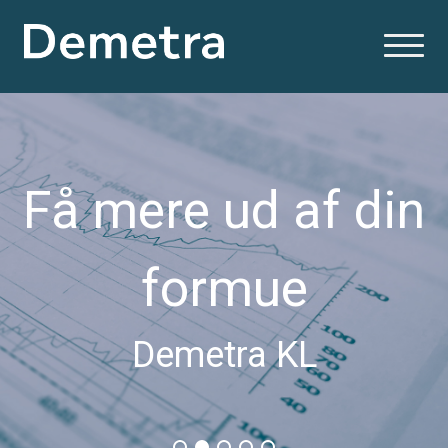
Få mere ud af din
formue
Demetra KL