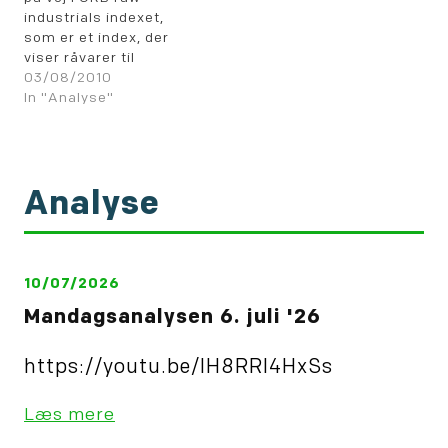
stiplede linie på 546-
industrials indexet,
547 niv. Læg mærke…
som er et index, der
viser råvarer til
industriel
03/08/2010
forarbejdning. Den
In "Analyse"
aktuelle stigning vil i
givet fald udgøre højre
"skulder" i det viste
topmønster, der
Analyse
efterfølgende bliver
udløst ved brud på 465
niv.
10/07/2026
Mandagsanalysen 6. juli '26
https://youtu.be/IH8RRl4HxSs
Læs mere