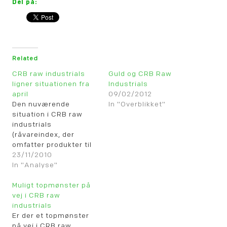
Del på:
Related
CRB raw industrials
Guld og CRB Raw
ligner situationen fra
Industrials
april
09/02/2012
Den nuværende
In "Overblikket"
situation i CRB raw
industrials
(råvareindex, der
omfatter produkter til
industriel
23/11/2010
forarbejdning) minder i
In "Analyse"
høj grad om den, vi så
ved toppen i april
Muligt topmønster på
måned. Endda med det
vej i CRB raw
tillæg, at der er oplæg
industrials
til et topmønster ved
Er der et topmønster
brud på den røde
på vej i CRB raw