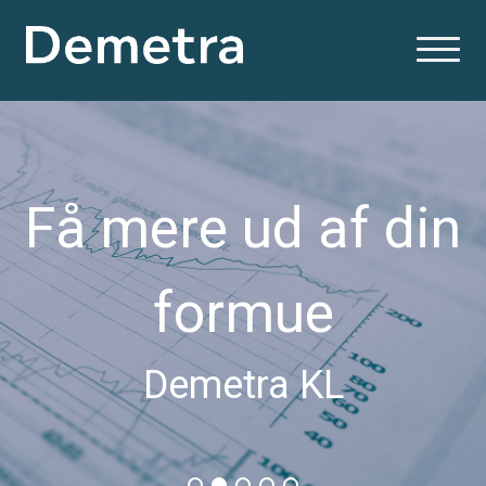
Få mere ud af din
formue
Demetra KL