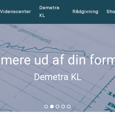
Demetra
Videnscenter
Rådgivning
Sh
KL
 mere ud af din for
Demetra KL