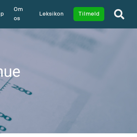
Om
op
Leksikon
Tilmeld
os
mue