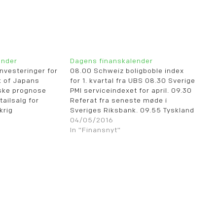
ender
Dagens finanskalender
nvesteringer for
08.00 Schweiz boligboble index
k of Japans
for 1. kvartal fra UBS 08.30 Sverige
iske prognose
PMI serviceindexet for april. 09.30
ailsalg for
Referat fra seneste møde i
krig
Sveriges Riksbank. 09.55 Tyskland
or marts. 08.45
PMI service og samlet index for
04/05/2016
brug for marts.
april (endelige tal). 10.00 Eurozone
In "Finansnyt"
øshed for marts.
PMI service og samlet index for
F leading
april (endelige tal). 10.30 UK PMI
. 09.30 Sverige
byggesektorindex for…
uar. 09.55
shed for april.