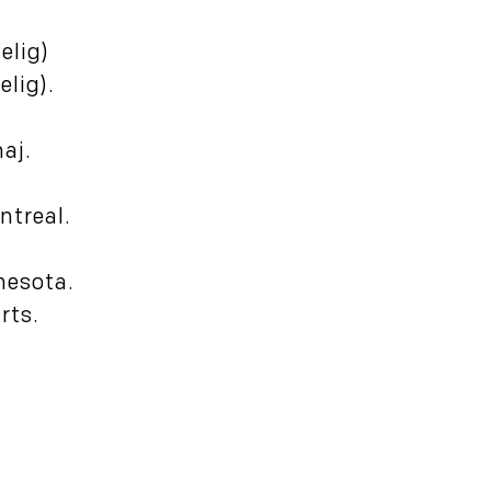
elig)
elig).
aj.
ntreal.
nesota.
rts.