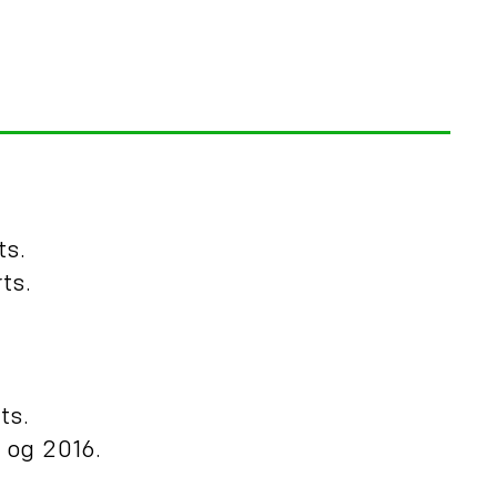
ts.
ts.
ts.
 og 2016.