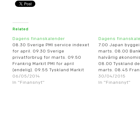
Related
Dagens finanskalender
Dagens finanskal
08.30 Sverige PMI service indexet
7.00 Japan byggei
for april. 09.30 Sverige
marts. 08.00 Ban
privatforbrug for marts. 09.50
halvårlig økonom
Frankrig Markit PMI for april
08.00 Tyskland det
(endelig). 09.55 Tyskland Markit
marts. 08.45 Fran
PMI for april (endelig). 10.00 Norge
06/05/2014
producentpriser f
30/04/2015
arbejdsløshed for april. 10.00
In "Finansnyt"
Frankrig privatfor
In "Finansnyt"
Eurozonen Markit PMI for april
09.00 DK arbejdsl
(endelig). 10.30 UK valutareserver
09.00 Schweiz KO
for april. 10.30 UK Markit PMI for
indicator for april
april. 10.30…
lønninger for febr
Tyskland arbejdslø
10.00…