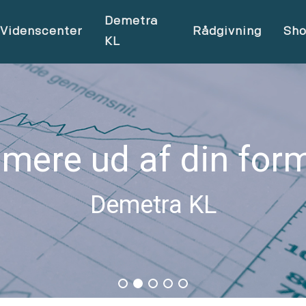
Demetra
Videnscenter
Rådgivning
Sh
KL
 mere ud af din for
Demetra KL