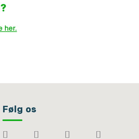
g?
 her.
Følg os