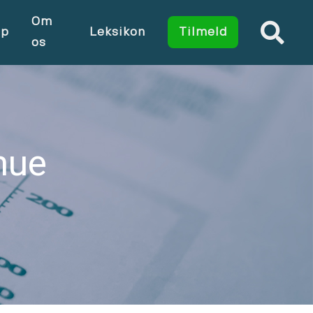
Om
op
Leksikon
Tilmeld
os
mue