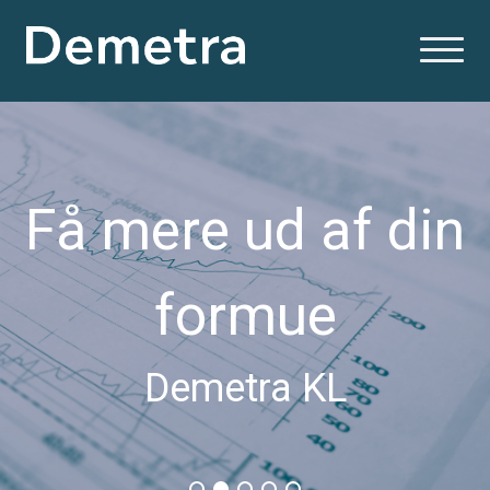
Få mere ud af din
formue
Demetra KL