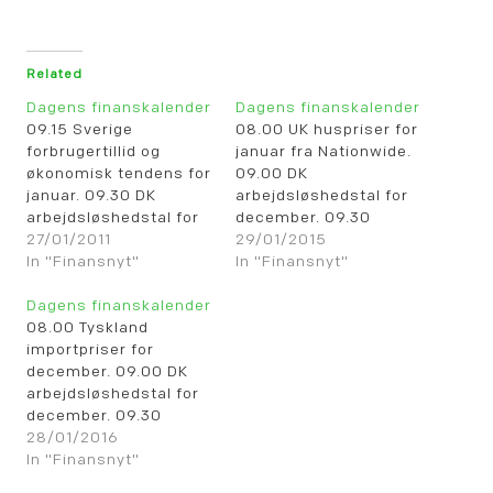
Related
Dagens finanskalender
Dagens finanskalender
09.15 Sverige
08.00 UK huspriser for
forbrugertillid og
januar fra Nationwide.
økonomisk tendens for
09.00 DK
januar. 09.30 DK
arbejdsløshedstal for
arbejdsløshedstal for
december. 09.30
december. 09.30
27/01/2011
Sverige økonomisk
29/01/2015
Sverige
In "Finansnyt"
tendens, erhvervstillid
In "Finansnyt"
producentpriser for
og forbrugertillid for
december. 09.30
Dagens finanskalender
januar. 09.30 Sverige
Sverige
08.00 Tyskland
husholdningernes
arbejdsløshedstal for
importpriser for
låntagning for dec.
december. 11.00
december. 09.00 DK
09.30 Sverige
Eurozone økonomisk
arbejdsløshedstal for
detailsalget for
kliam for januar. 11.00
december. 09.30
december. 09.55
Eurozone
Sverige
28/01/2016
Tyskland
forbrugertillid for
arbejdsløshedstal for
In "Finansnyt"
arbejdsløshedstal for
januar. * De tyske
december. 09.30
januar. 10.00 Eurozone