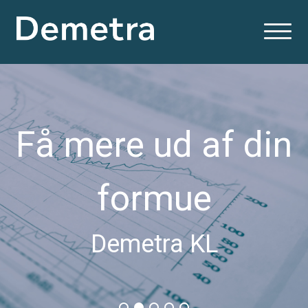
Få mere ud af din
formue
Demetra KL