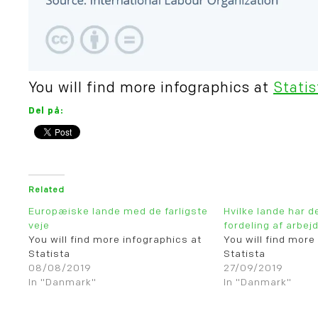
You will find more infographics at
Statis
Del på:
Related
Europæiske lande med de farligste
Hvilke lande har 
veje
fordeling af arbejd
You will find more infographics at
You will find more
Statista
Statista
08/08/2019
27/09/2019
In "Danmark"
In "Danmark"