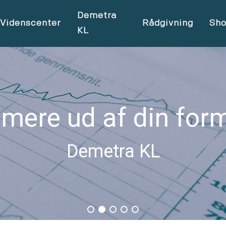
Demetra
Videnscenter
Rådgivning
Sh
KL
 mere ud af din for
Demetra KL