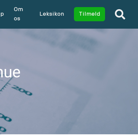
Om
op
Leksikon
Tilmeld
os
mue