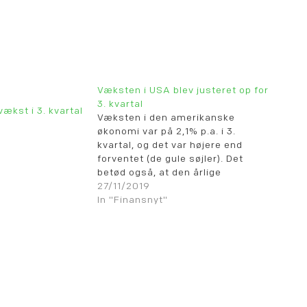
Væksten i USA blev justeret op for
3. kvartal
ækst i 3. kvartal
Væksten i den amerikanske
økonomi var på 2,1% p.a. i 3.
kvartal, og det var højere end
forventet (de gule søjler). Det
betød også, at den årlige
vækstrate blev på 2,1% (den hvide
27/11/2019
kurve).
In "Finansnyt"