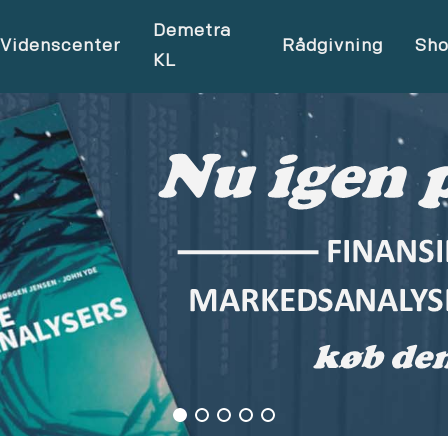
Demetra
Videnscenter
Rådgivning
Sh
KL