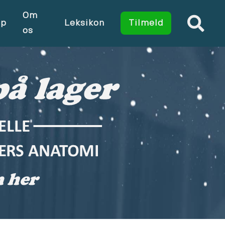
Om
op
Leksikon
Tilmeld
os