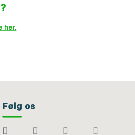
g?
 her.
Følg os