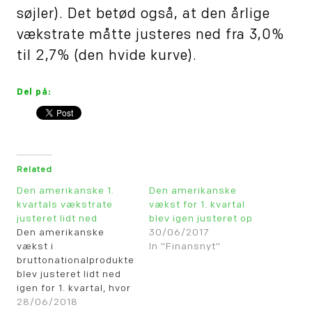
søjler). Det betød også, at den årlige
vækstrate måtte justeres ned fra 3,0%
til 2,7% (den hvide kurve).
Del på:
Related
Den amerikanske 1.
Den amerikanske
kvartals vækstrate
vækst for 1. kvartal
justeret lidt ned
blev igen justeret op
Den amerikanske
30/06/2017
vækst i
In "Finansnyt"
bruttonationalproduktet
blev justeret lidt ned
igen for 1. kvartal, hvor
der nu er tale om en
28/06/2018