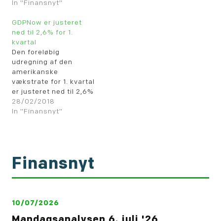
årlig vækstrate på
In "Finansnyt"
2,0% (de gule søjler).
Den årlige vækst i BNP
GDPNow er justeret
viser 4,7% (den hvide
ned til 2,6% for 1.
kurve).
kvartal
Den foreløbig
udregning af den
amerikanske
vækstrate for 1. kvartal
er justeret ned til 2,6%
p.a. iflg. de nyeste tal
28/02/2018
fra Atlanta Fed. (den
In "Finansnyt"
grønne linie). Dermed
er udregningen tilbage
ved økonomernes
konsensus (den blå
Finansnyt
linie). New York Feds.
NowCasting udregning
viser 3,11% årlig
vækstrate for 1. kvartal
iflg. deres…
10/07/2026
Mandagsanalysen 6. juli '26