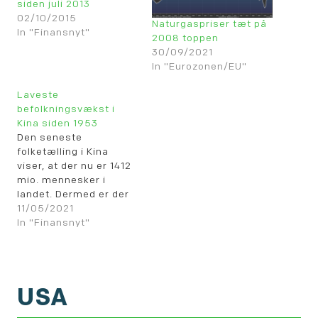
siden juli 2013
02/10/2015
Naturgaspriser tæt på
In "Finansnyt"
2008 toppen
30/09/2021
In "Eurozonen/EU"
Laveste
befolkningsvækst i
Kina siden 1953
Den seneste
folketælling i Kina
viser, at der nu er 1412
mio. mennesker i
landet. Dermed er der
tale om den laveste
11/05/2021
vækst i befolkningen
In "Finansnyt"
siden 1953. Det er dog
usandsynligt, at der
allerede fra næste år
vil være tale om et
USA
direkte fald. Den store
infographics herunder