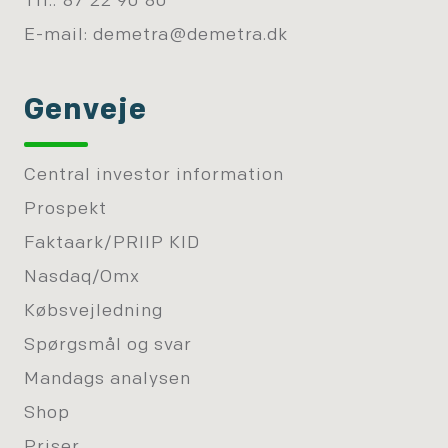
Tlf.: 87 22 90 80
E-mail:
demetra@demetra.dk
Genveje
Central investor information
Prospekt
Faktaark/PRIIP KID
Nasdaq/Omx
Købsvejledning
Spørgsmål og svar
Mandags analysen
Shop
Priser