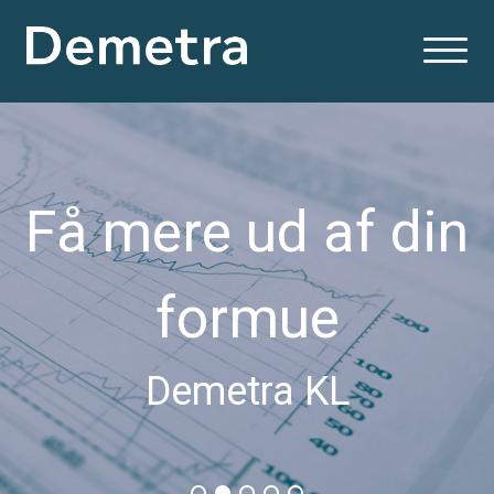
Få mere ud af din
formue
Demetra KL