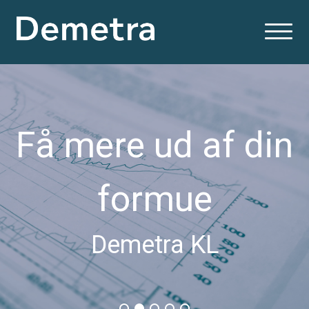
Få mere ud af din
formue
Demetra KL