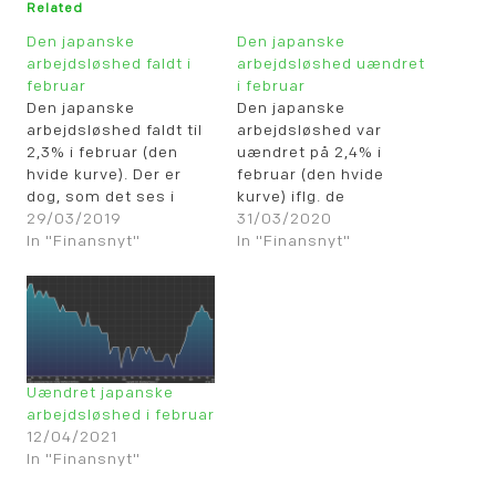
Related
Den japanske
Den japanske
arbejdsløshed faldt i
arbejdsløshed uændret
februar
i februar
Den japanske
Den japanske
arbejdsløshed faldt til
arbejdsløshed var
2,3% i februar (den
uændret på 2,4% i
hvide kurve). Der er
februar (den hvide
dog, som det ses i
kurve) iflg. de
grafen herover, fortsat
29/03/2019
sæsonkorrigerede tal.
31/03/2020
et pænt stykke vej til
In "Finansnyt"
In "Finansnyt"
den historiske bund i
1960'erne, hvor
arbejdsløsheden var
nede på 1%.
Uændret japanske
arbejdsløshed i februar
12/04/2021
In "Finansnyt"