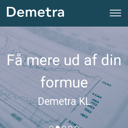
Få mere ud af din
formue
Demetra KL