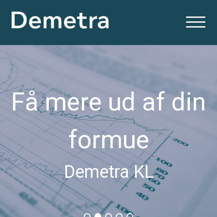
Få mere ud af din
formue
Demetra KL