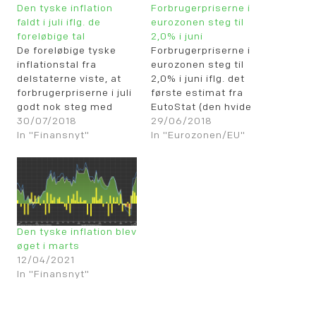
Den tyske inflation
Forbrugerpriserne i
faldt i juli iflg. de
eurozonen steg til
foreløbige tal
2,0% i juni
De foreløbige tyske
Forbrugerpriserne i
inflationstal fra
eurozonen steg til
delstaterne viste, at
2,0% i juni iflg. det
forbrugerpriserne i juli
første estimat fra
godt nok steg med
EutoStat (den hvide
0,3% (de gule søjler),
30/07/2018
kurve). Derimod ser
29/06/2018
men det betød
In "Finansnyt"
kernedelen ud til at
In "Eurozonen/EU"
alligevel, at den årlige
falde til 1,0% i juni efter
inflationsrate faldt til
en opjustering af maj
2,0% (den hvide kurve).
tallet til 1,1% (den gule
Tallene var lavere end
linie).
forventet.
Den tyske inflation blev
øget i marts
12/04/2021
In "Finansnyt"