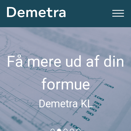
Få mere ud af din
formue
Demetra KL