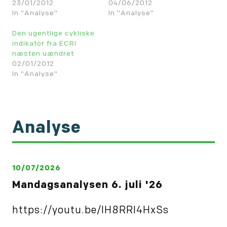
23/01/2012
04/06/2012
In "Analyse"
In "Analyse"
Den ugentlige cykliske
indikator fra ECRI
næsten uændret
02/01/2012
In "Analyse"
Analyse
10/07/2026
Mandagsanalysen 6. juli '26
https://youtu.be/IH8RRl4HxSs