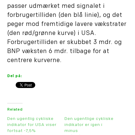
passer udmærket med signalet i
forbrugertilliden (den blå linie), og det
peger mod fremtidige lavere vækstrater
(den rød/grønne kurve) i USA.
Forbrugertilliden er skubbet 3 mdr. og
BNP væksten 6 mdr. tilbage for at
centrere kurverne.
Del på:
Related
Den ugentlig cykliske
Den ugentlige cykliske
indikator for USA viser
indikator er igen i
fortsat -7,5%
minus