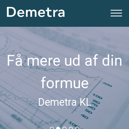
Få mere ud af din
formue
Demetra KL