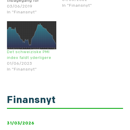
tilbagegang for
In "Finansnyt"
industrien.
03/06/2019
In "Finansnyt"
Det schweiziske PMI
index faldt yderligere
01/06/2023
In "Finansnyt"
Finansnyt
31/03/2026