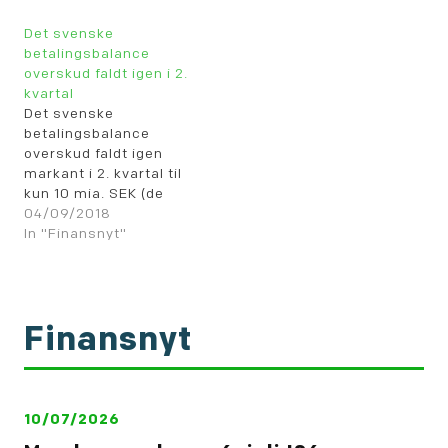
Det svenske
betalingsbalance
overskud faldt igen i 2.
kvartal
Det svenske
betalingsbalance
overskud faldt igen
markant i 2. kvartal til
kun 10 mia. SEK (de
grønne søjler).
04/09/2018
Samtidig blev tallet for
In "Finansnyt"
1. kvartal nedjusteret
fra 21,9 mia. SEK til 17,6
mia. SEK.
Finansnyt
10/07/2026