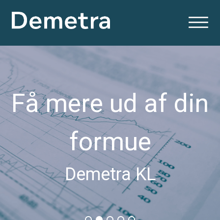
Få mere ud af din
formue
Demetra KL