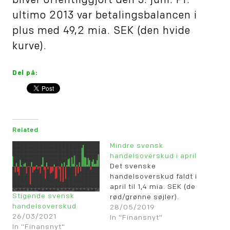
bliver offentliggjort den 3. juni. Pr.
ultimo 2013 var betalingsbalancen i
plus med 49,2 mia. SEK (den hvide
kurve).
Del på:
Related
Mindre svensk
handelsoverskud i april
Det svenske
handelsoverskud faldt i
april til 1,4 mia. SEK (de
Stigende svensk
rød/grønne søjler).
handelsoverskud
28/05/2019
26/03/2021
In "Finansnyt"
In "Finansnyt"