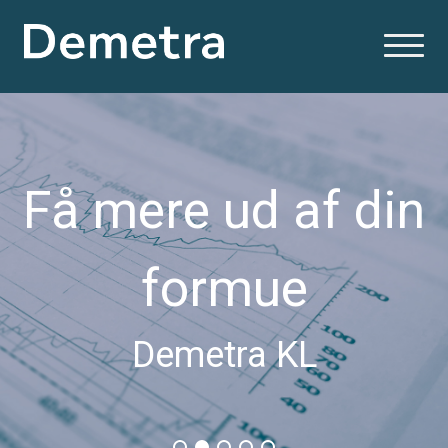
Få mere ud af din
formue
Demetra KL