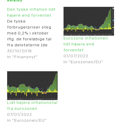
Related
Den tyske inflation lidt
højere end forventet
De tyske
forbrugerpriser steg
med 0,2% i oktober
Eurozone inflationen
iflg. de foreløbige tal
lidt højere end
fra delstaterne (de
forventet
gule søjler). Det betød
30/10/2018
01/07/2022
en stigning i den årlige
In "Finansnyt"
In "Eurozonen/EU"
inflationsrate til 2,5%
(den hvide kurve).
Kernedelen steg til
2,4% (den blå linie).
Tallene var lidt højere
end forventet.
Lidt højere inflationstal
fra eurozonen
07/01/2022
In "Eurozonen/EU"