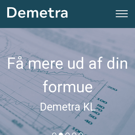
Få mere ud af din
formue
Demetra KL