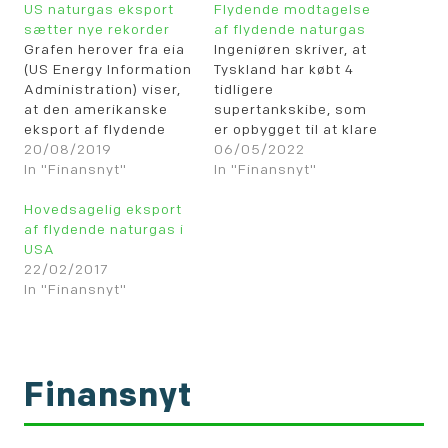
US naturgas eksport
Flydende modtagelse
sætter nye rekorder
af flydende naturgas
Grafen herover fra eia
Ingeniøren skriver, at
(US Energy Information
Tyskland har købt 4
Administration) viser,
tidligere
at den amerikanske
supertankskibe, som
eksport af flydende
er opbygget til at klare
naturgas er steget
20/08/2019
modtagelse af
06/05/2022
gennem flere år og
In "Finansnyt"
flydende naturgas.
In "Finansnyt"
sætter nye rekorder.
Dermed gør Tyskland
Hovedsagelig eksport
sig yderligere fri af
af flydende naturgas i
afhængigheden af
USA
russisk naturgas via
22/02/2017
gasledninger. Flere
In "Finansnyt"
informationer i dette
link: Ingeniøren artikel
Finansnyt