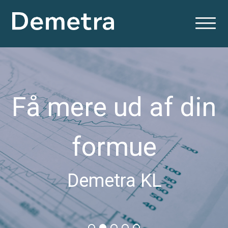
Få mere ud af din
formue
Demetra KL