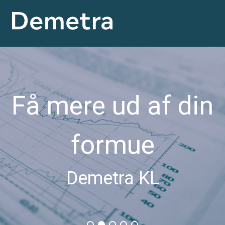
Få mere ud af din
formue
Demetra KL