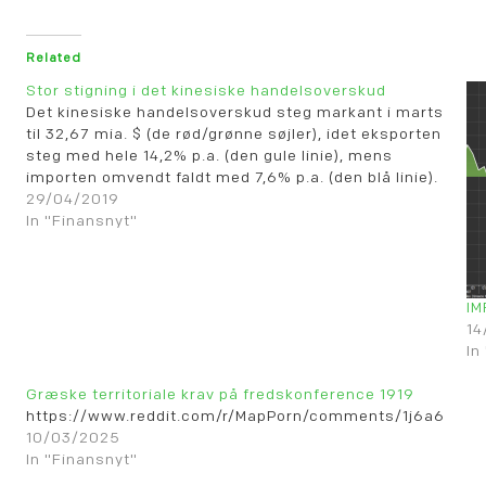
Related
Stor stigning i det kinesiske handelsoverskud
Det kinesiske handelsoverskud steg markant i marts
til 32,67 mia. $ (de rød/grønne søjler), idet eksporten
steg med hele 14,2% p.a. (den gule linie), mens
importen omvendt faldt med 7,6% p.a. (den blå linie).
29/04/2019
In "Finansnyt"
IM
14
In
Græske territoriale krav på fredskonference 1919
https://www.reddit.com/r/MapPorn/comments/1j6a6pd/g
10/03/2025
In "Finansnyt"