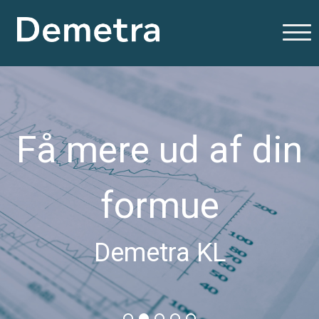
Få mere ud af din
formue
Demetra KL