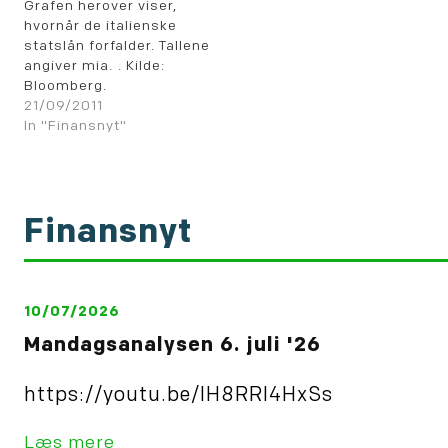
i debatten omkring de
Grafen herover viser,
sydeuropæiske lande i
hvornår de italienske
eurozonen. The…
statslån forfalder. Tallene
angiver mia. . Kilde:
Bloomberg.
21/09/2011
In "Finansnyt"
Finansnyt
10/07/2026
Mandagsanalysen 6. juli '26
https://youtu.be/IH8RRl4HxSs
Læs mere