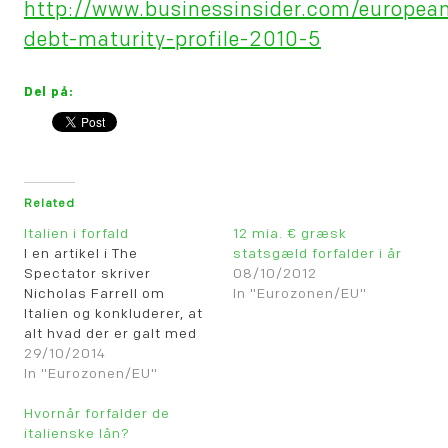
http://www.businessinsider.com/europea
debt-maturity-profile-2010-5
Del på:
Related
Italien i forfald
12 mia. € græsk
I en artikel i The
statsgæld forfalder i år
Spectator skriver
08/10/2012
Nicholas Farrell om
In "Eurozonen/EU"
Italien og konkluderer, at
alt hvad der er galt med
Frankrig er endnu værre i
29/10/2014
Italien og kalder landet
In "Eurozonen/EU"
for at være i en
uoprettelig nedtur. Læs
Hvornår forfalder de
selv dette "parts indlæg"
italienske lån?