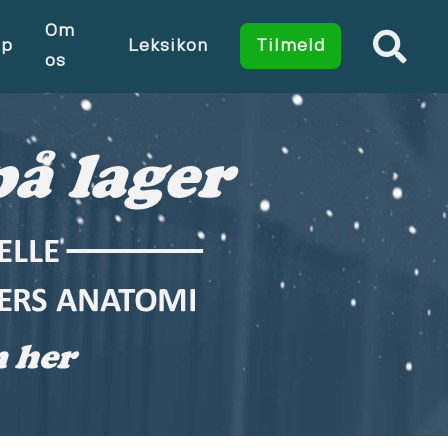
Om
op
Leksikon
Tilmeld
os