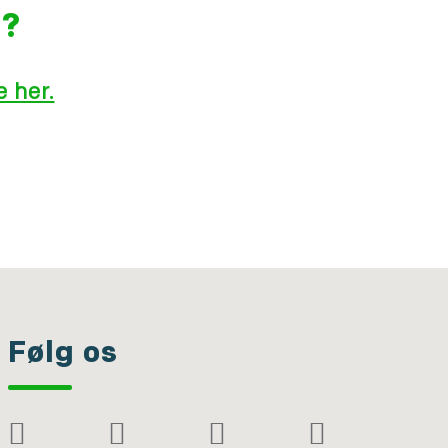
g?
 her.
Følg os