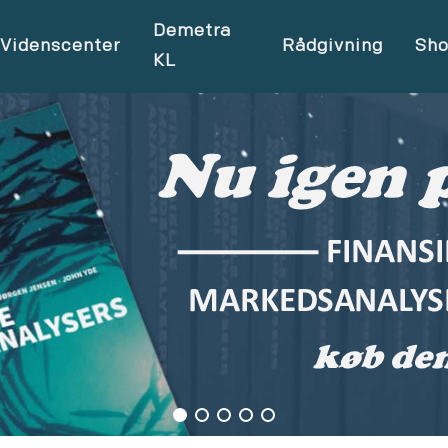
Demetra
Videnscenter
Rådgivning
Sh
KL