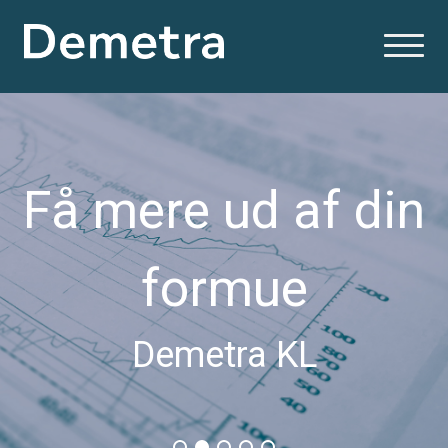
Få mere ud af din
formue
Demetra KL