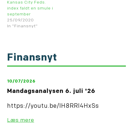
indexet faldt til 4,0
Kansas City Feds.
svækkelse i
(den hvide kurve).
index faldt en smule i
Philadelphia Feds.
Tallet var da også
september
index til 22,3 (den blå
lavere end forventet.
25/09/2020
linie).
In "Finansnyt"
Finansnyt
10/07/2026
Mandagsanalysen 6. juli '26
https://youtu.be/IH8RRl4HxSs
Læs mere