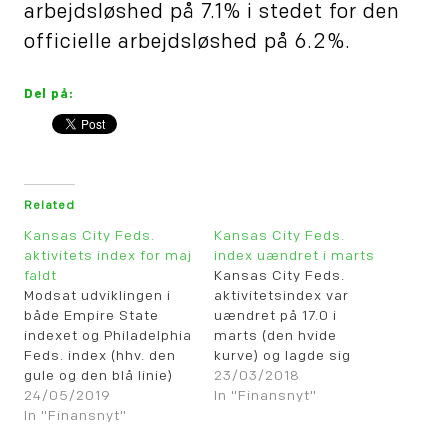
arbejdsløshed på 7.1% i stedet for den
officielle arbejdsløshed på 6.2%.
Del på:
Related
Kansas City Feds.
Kansas City Feds.
aktivitets index for maj
index uændret i marts
faldt
Kansas City Feds.
Modsat udviklingen i
aktivitetsindex var
både Empire State
uændret på 17.0 i
indexet og Philadelphia
marts (den hvide
Feds. index (hhv. den
kurve) og lagde sig
gule og den blå linie)
dermed midt imellem
23/03/2018
faldt Kansas City Feds.
24/05/2019
en stigning til 22,5 i
In "Finansnyt"
aktivitets index for
In "Finansnyt"
Empire State indexet
maj. Kansas City
(den gule linie) og et