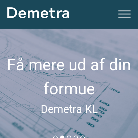
Få mere ud af din
formue
Demetra KL