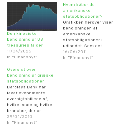
Hvem køber de
amerikanske
statsobligationer?
Grafikken herover viser
beholdningen af
Den kinesiske
amerikanske
beholdning af US
statsobligationer i
treasuries falder
udlandet. Som det
11/04/2025
fremgår, så fortsætter
16/06/2011
In "Finansnyt"
både Japan og Kina
In "Finansnyt"
(inkl. UK, da de
Oversigt over
kinesiske opkøb typisk
beholdning af græske
sker via London) med
statsobligationer
at stige, mens resten
Barclays Bank har
af verden har
lavet ovennævnte
nedbygget sin
oversigtsbillede af,
beholdning.
hvilke lande og hvilke
brancher, der er
investeret i græske
29/04/2010
statsobligationer, og
In "Finansnyt"
som derfor vil blive