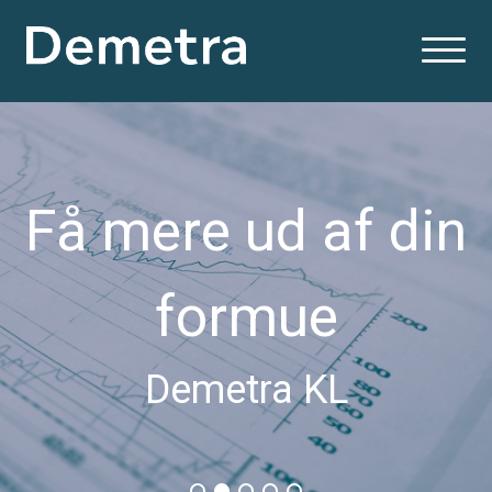
Få mere ud af din
formue
Demetra KL