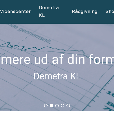
Demetra
Videnscenter
Rådgivning
Sh
KL
 mere ud af din for
Demetra KL