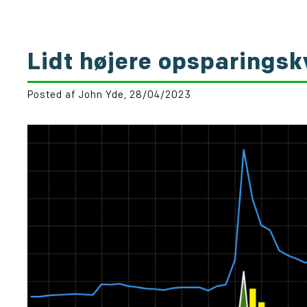
Lidt højere opsparingsk
Posted af John Yde, 28/04/2023