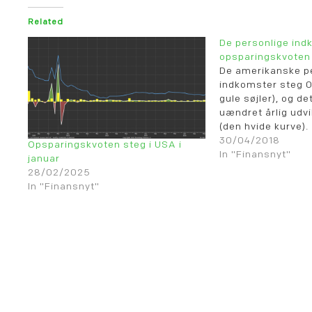
Related
De personlige ind
opsparingskvoten 
De amerikanske p
indkomster steg 0
gule søjler), og d
uændret årlig udvi
(den hvide kurve).
Opsparingskvoten f
30/04/2018
Opsparingskvoten steg i USA i
(den blå linie).
In "Finansnyt"
januar
28/02/2025
In "Finansnyt"