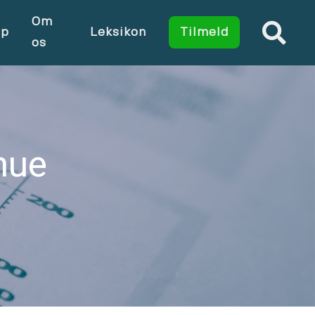
Om
op
Leksikon
Tilmeld
os
mue