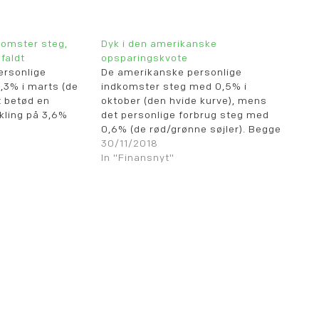
komster steg,
Dyk i den amerikanske
faldt
opsparingskvote
ersonlige
De amerikanske personlige
,3% i marts (de
indkomster steg med 0,5% i
et betød en
oktober (den hvide kurve), mens
kling på 3,6%
det personlige forbrug steg med
0,6% (de rød/grønne søjler). Begge
aldt dog til 3,1%
tal var lidt over det forventede. Det
30/11/2018
fik den amerikanske
In "Finansnyt"
opsparingskvote til at falde til
6,2% (den gule linie).