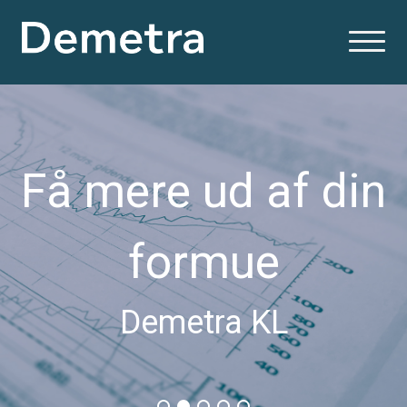
Få mere ud af din
formue
Demetra KL