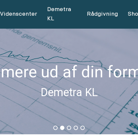
Demetra
Videnscenter
Rådgivning
Sh
KL
 mere ud af din for
Demetra KL