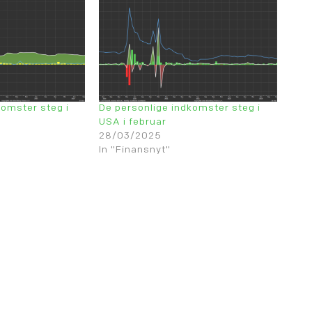
komster steg i
De personlige indkomster steg i
USA i februar
28/03/2025
In "Finansnyt"