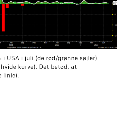
 USA i juli (de rød/grønne søjler).
vide kurve). Det betød, at
linie).