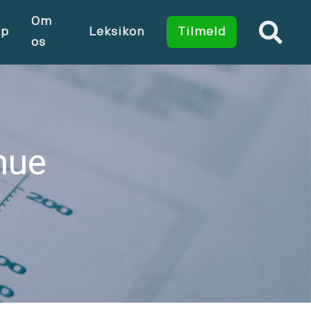
Om
op
Leksikon
Tilmeld
os
mue