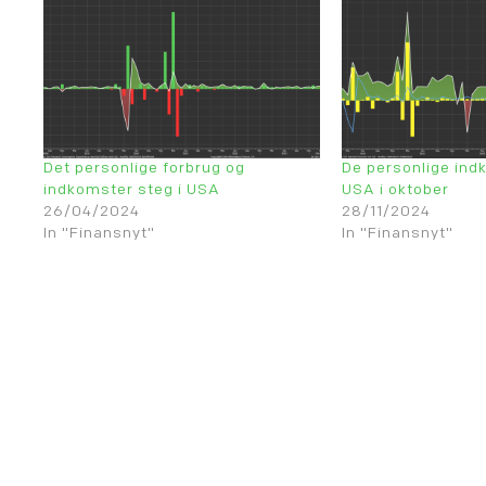
Det personlige forbrug og
De personlige ind
indkomster steg i USA
USA i oktober
26/04/2024
28/11/2024
In "Finansnyt"
In "Finansnyt"