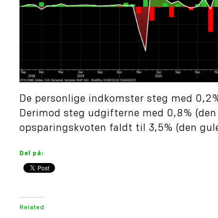
De personlige indkomster steg med 0,2% i
Derimod steg udgifterne med 0,8% (den h
opsparingskvoten faldt til 3,5% (den gule 
Del på:
Related