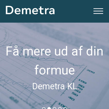
Få mere ud af din
formue
Demetra KL