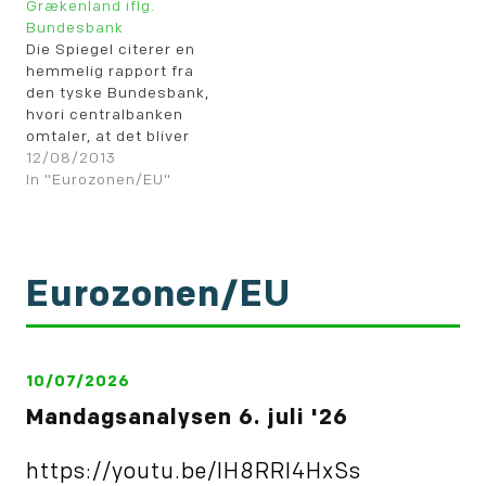
Grækenland iflg.
Bundesbank
Die Spiegel citerer en
hemmelig rapport fra
den tyske Bundesbank,
hvori centralbanken
omtaler, at det bliver
nødvendigt med en ny
12/08/2013
græsk hjælpepakke
In "Eurozonen/EU"
senest i starten af
2014. Flere oplysninger
i dette link: Manager
Magazine online artikel
Eurozonen/EU
10/07/2026
Mandagsanalysen 6. juli '26
https://youtu.be/IH8RRl4HxSs