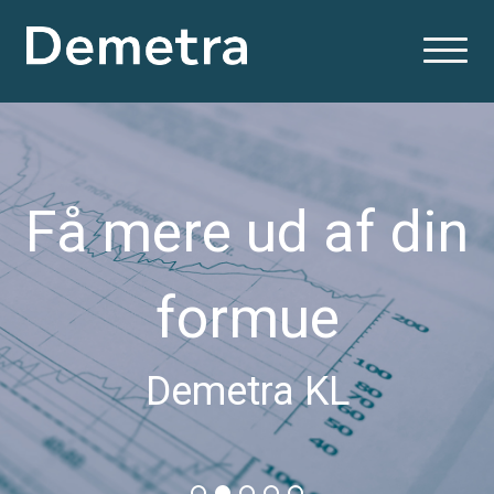
Få mere ud af din
formue
Demetra KL