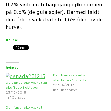
0,3% viste en tilbagegang i økonomien
på 0,6% (de gule søjler). Dermed faldt
den årlige vækstrate til 1,5% (den hvide
kurve).
Del på:
Related
Den franske vækst
skuffede i 1. kvartal
De canadiske væksttal
28/04/2017
skuffede i oktober
In "Finansnyt"
23/12/2015
In "Canada"
Den japanske vækst