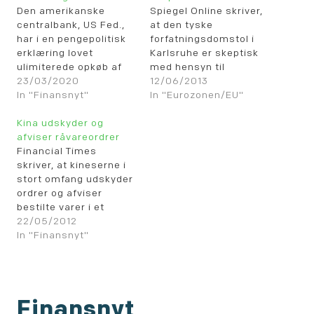
Den amerikanske
Spiegel Online skriver,
centralbank, US Fed.,
at den tyske
har i en pengepolitisk
forfatningsdomstol i
erklæring lovet
Karlsruhe er skeptisk
ulimiterede opkøb af
med hensyn til
amerikanske
23/03/2020
lovligheden af den
12/06/2013
statsobligationer og
In "Finansnyt"
europæiske
In "Eurozonen/EU"
låneprogrammer for at
centralbanks
hjælpe de amerikanske
Kina udskyder og
opkøbsprogram.
virksomheder og
afviser råvareordrer
Flertallet er enige om,
finansielle markeder.
Financial Times
at dette program har
Erklæringen fra Fed.
skriver, at kineserne i
været en succes, men
kan læses via linket
stort omfang udskyder
det ændrer jo ikke ved,
herunder: US Fed.
ordrer og afviser
om det er lovlig eller ej,
erklæring
bestilte varer i et
og det er det
forsøg på at
22/05/2012
spørgsmål, som
formindske nogle i
In "Finansnyt"
forfatningsdomstolen…
forvejen store lagre.
Det tages som udtryk
for den nedgang i
økonomien, som der er
Finansnyt
oplæg til. Flere