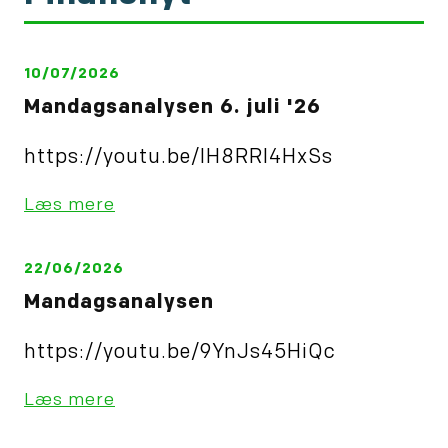
oplysninger i denne
artikel: Financial Times
artikel
10/07/2026
Mandagsanalysen 6. juli '26
https://youtu.be/IH8RRl4HxSs
Læs mere
22/06/2026
Mandagsanalysen
https://youtu.be/9YnJs45HiQc
Læs mere