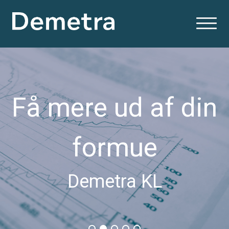
Få mere ud af din
formue
Demetra KL