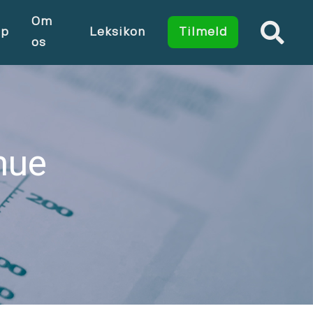
Om
op
Leksikon
Tilmeld
os
mue