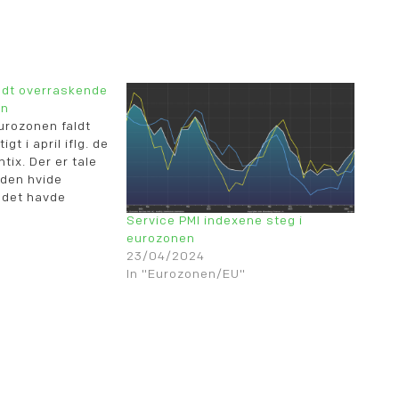
faldt overraskende
en
eurozonen faldt
gt i april iflg. de
tix. Der er tale
 (den hvide
edet havde
 fald til 20,8.
Service PMI indexene steg i
"
eurozonen
23/04/2024
In "Eurozonen/EU"