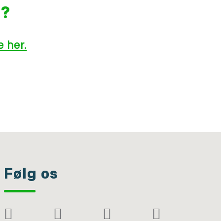
g?
 her.
Følg os