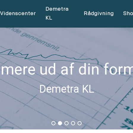
Demetra
Videnscenter
Rådgivning
Sh
KL
 mere ud af din for
Demetra KL