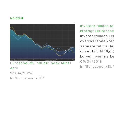
Related
Investor tilliden 
kraftigt i eurozon
Investortilliden i 
overraskende krafti
seneste tal fra Sen
om et fald til 19,6
kurve), hvor mark
forventet et mindre
09/04/2018
Eurozone PMI industriindex faldt i
In "Eurozonen/EU
april
23/04/2024
In "Eurozonen/EU"