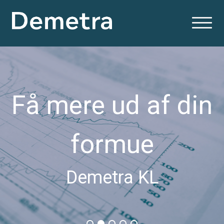
Få mere ud af din
formue
Demetra KL