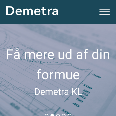
Få mere ud af din
formue
Demetra KL