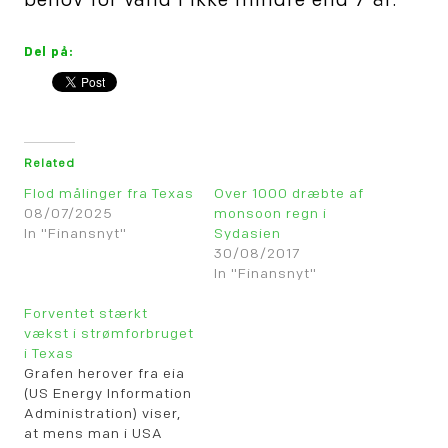
behov for vand i ikke mindre end 7 år.
Del på:
Related
Flod målinger fra Texas
Over 1000 dræbte af
08/07/2025
monsoon regn i
In "Finansnyt"
Sydasien
30/08/2017
In "Finansnyt"
Forventet stærkt
vækst i strømforbruget
i Texas
Grafen herover fra eia
(US Energy Information
Administration) viser,
at mens man i USA