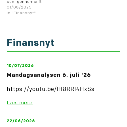
som gennemsnit
forventer en øgning i
01/08/2025
strømforbruget på
In "Finansnyt"
2,2%, så ventes Texas
at få en øgning på
omkring 11% (den blå
linie).
Finansnyt
10/07/2026
Mandagsanalysen 6. juli '26
https://youtu.be/IH8RRl4HxSs
Læs mere
22/06/2026