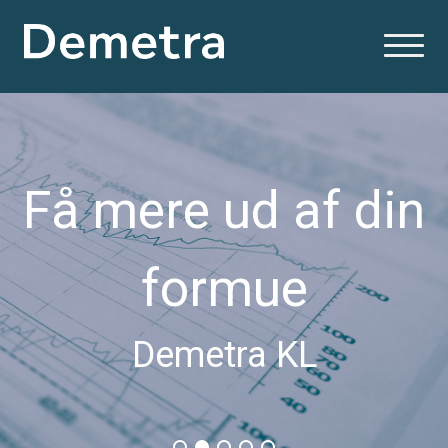
Få mere ud af din
formue
Demetra KL