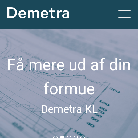
Få mere ud af din
formue
Demetra KL