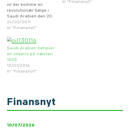
In "Finansnyt"
vil der komme en
revolutionær bølge i
Saudi Arabien den 20.
marts. Den saudi
24/02/2011
arabiske kong Abdullah
In "Finansnyt"
forsøger at undgå, at
det kommer så vidt, og
har annonceret
Saudi Arabien behøver
finansiel støtte på ikke
en oliepris på næsten
mindre end 36 mia. $,
100$
der bl.a. inkluderer en
13/01/2016
15% stigning i lønnen…
In "Finansnyt"
Finansnyt
10/07/2026