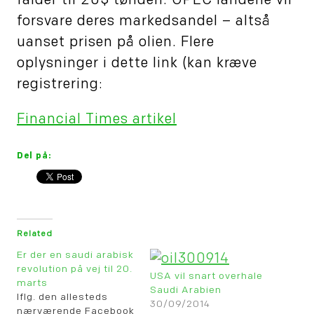
falder til 20$ tønden. OPEC landene vil
forsvare deres markedsandel – altså
uanset prisen på olien. Flere
oplysninger i dette link (kan kræve
registrering:
Financial Times artikel
Del på:
Related
Er der en saudi arabisk
revolution på vej til 20.
USA vil snart overhale
marts
Saudi Arabien
Iflg. den allesteds
30/09/2014
nærværende Facebook