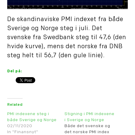
De skandinaviske PMI indexet fra både
Sverige og Norge steg i juli. Det
svenske fra Swedbank steg til 47,6 (den
hvide kurve), mens det norske fra DNB
steg helt til 56,7 (den gule linie).
Del på:
Related
PMI indexene steg i
Stigning i PMI indexene
både Sverige og Norge
i Sverige og Norge
02/11/2020
Både det svenske og
In "Finansnyt"
det norske PMI index