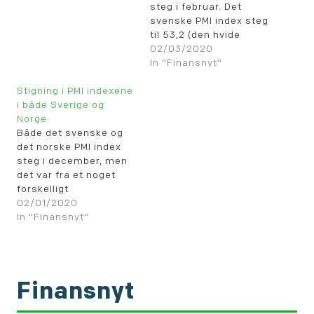
steg i februar. Det
svenske PMI index steg
til 53,2 (den hvide
kurve), mens det
02/03/2020
norske steg til 52,2
In "Finansnyt"
(den gule linie).
Stigning i PMI indexene
i både Sverige og
Norge
Både det svenske og
det norske PMI index
steg i december, men
det var fra et noget
forskelligt
udgangspunkt. Det
02/01/2020
svenske PMI index steg
In "Finansnyt"
til 47,1 (den hvide
kurve) og holder sig
dermed fortsat under
det neutrale 50 niv.
Finansnyt
Derimod steg det
norske PMI index til