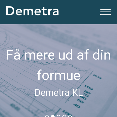
Få mere ud af din
formue
Demetra KL