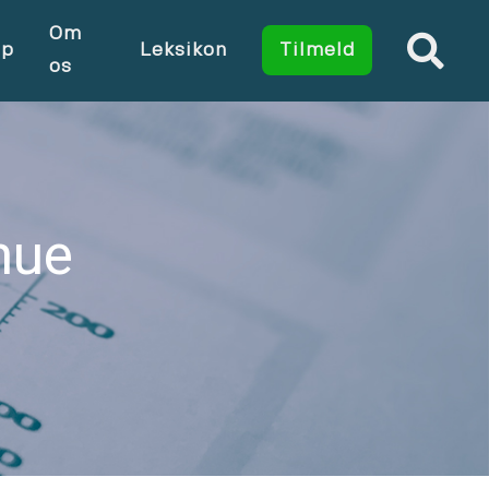
Om
op
Leksikon
Tilmeld
os
mue