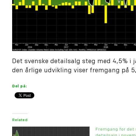
Det svenske detailsalg steg med 4,5% i ja
den årlige udvikling viser fremgang på 5
Del på:
Related
Fremgang for det
detailsalg i nove