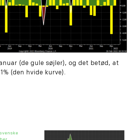
nuar (de gule søjler), og det betød, at
,1% (den hvide kurve).
 svenske
mber