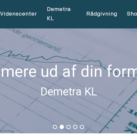
Demetra
Videnscenter
Rådgivning
Sh
KL
 mere ud af din for
Demetra KL