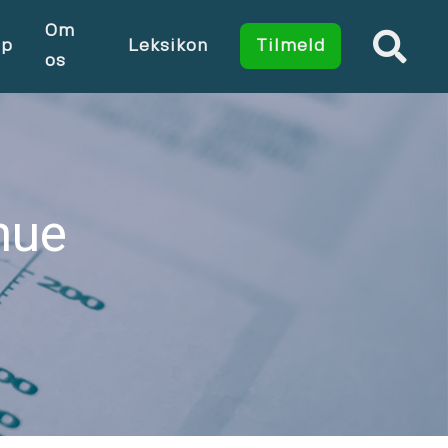
Om
op
Leksikon
Tilmeld
os
mue