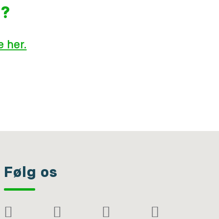
g?
 her.
Følg os