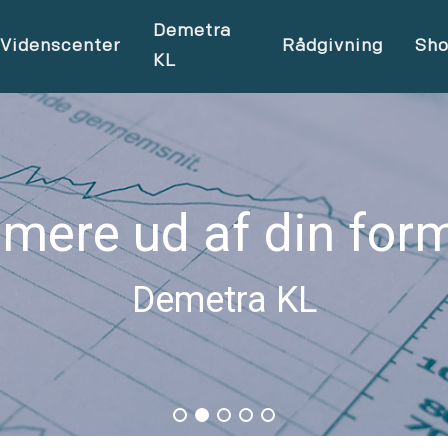
Demetra
Videnscenter
Rådgivning
Sh
KL
 mere ud af din for
Demetra KL