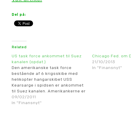
Del på:
Related
US task force ankommet til Suez
Chicago Fed. om D
kanalen (opdat.)
21/10/2013
Den amerikanske task force
In "Finansnyt"
bestående af 6 krigsskibe med
helikopter hangarskibet USS
Kearsarge i spidsen er ankommet
til Suez kanalen. Amerikankerne er
uden tvivl nervøse for, at der skal
09/02/2011
ske forstyrrelser i den frie adgang
In "Finansnyt"
via Suez, hvor op til 40% af den
globale søfragt passerer. Billedet
herunder viser handelsruterne…