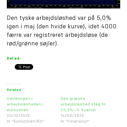
Den tyske arbejdsløshed var på 5,0%
igen i maj (den hvide kurve), idet 4000
færre var registreret arbejdsløse (de
rød/grønne søjler).
Del på:
Related
Udviklingen i
Den græske
arbejdsløsheden i
arbejdsløshed steg til
eurozonen
26,3% i 4. kvartal
20/12/2012
14/03/2013
In "Eurozonen/EU"
In "Finansnyt"