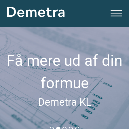
Få mere ud af din
formue
Demetra KL