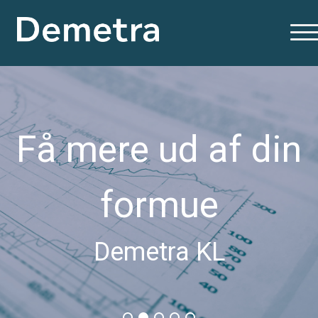
Få mere ud af din
formue
Demetra KL