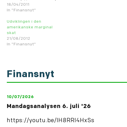
cdn.com/wp-
18/04/2011
content/uploads/Income_Corp_CapitalGains_Rates.png
In "Finansnyt"
Udviklingen i den
amerikanske marginal
skat
21/08/2012
In "Finansnyt"
Finansnyt
10/07/2026
Mandagsanalysen 6. juli '26
https://youtu.be/IH8RRl4HxSs