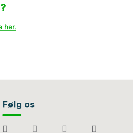
g?
 her.
Følg os