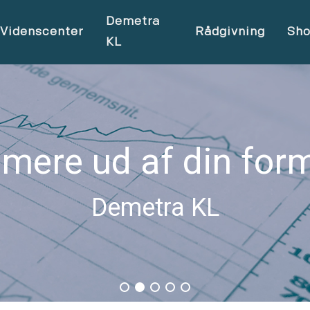
Demetra
Videnscenter
Rådgivning
Sh
KL
 mere ud af din for
Demetra KL