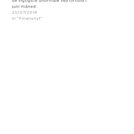
de vigtigste unormale vejrforhold i
juni måned.
20/07/2018
In "Finansnyt"