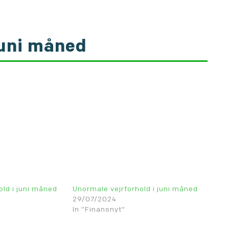
juni måned
old i juni måned
Unormale vejrforhold i juni måned
29/07/2024
In "Finansnyt"