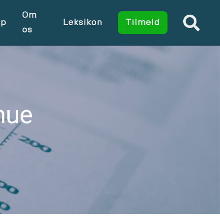
Om
op
Leksikon
Tilmeld
os
mue