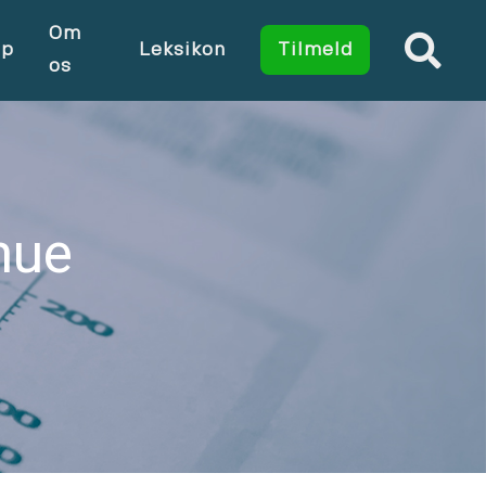
Om
op
Leksikon
Tilmeld
os
mue