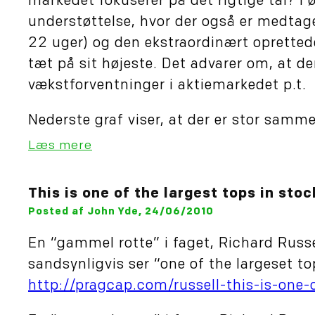
markedet fokuserer på det rigtige tal? I ø
understøttelse, hvor der også er medtage
22 uger) og den ekstraordinært oprettede
tæt på sit højeste. Det advarer om, at der
vækstforventninger i aktiemarkedet p.t.
Nederste graf viser, at der er stor sa
Læs mere
This is one of the largest tops in sto
Posted af John Yde, 24/06/2010
En “gammel rotte” i faget, Richard Russe
sandsynligvis ser “one of the largeset t
http://pragcap.com/russell-this-is-one-