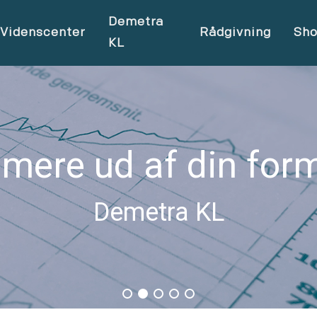
Demetra
Videnscenter
Rådgivning
Sh
KL
 mere ud af din for
Demetra KL