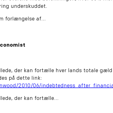
ring underskuddet.
 forlængelse af...
 Economist
llede, der kan fortælle hver lands totale gæld
des på dette link:
wood/2010/06/indebtedness_after_financial
lede, der kan fortælle...