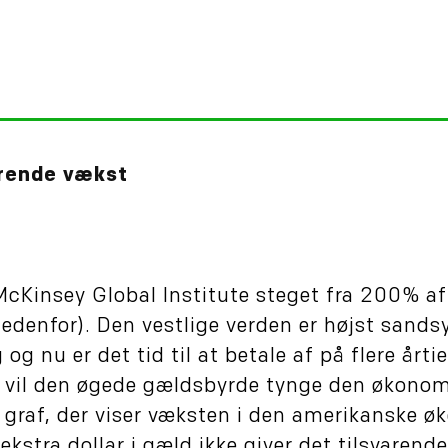
arende vækst
McKinsey Global Institute steget fra 200% af
edenfor). Den vestlige verden er højst sands
 nu er det tid til at betale af på flere årti
 vil den øgede gældsbyrde tynge den økono
graf, der viser væksten i den amerikanske ø
kstra dollar i gæld ikke giver det tilsvarende