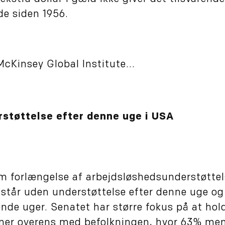
de siden 1956.
McKinsey Global Institute...
rstøttelse efter denne uge i USA
m forlængelse af arbejdsløshedsunderstøttel
e står uden understøttelse efter denne uge og
nde uger. Senatet har større fokus på at hol
er overens med befolkningen, hvor 63% men