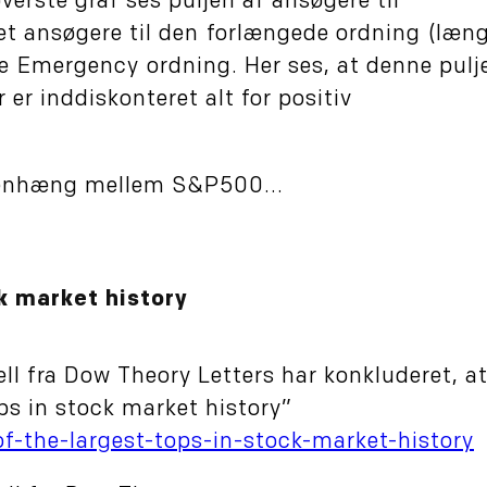
verste graf ses puljen af ansøgere til
t ansøgere til den forlængede ordning (læn
 Emergency ordning. Her ses, at denne pulje
 er inddiskonteret alt for positiv
mmenhæng mellem S&P500...
ck market history
ll fra Dow Theory Letters har konkluderet, at
ops in stock market history”
of-the-largest-tops-in-stock-market-history