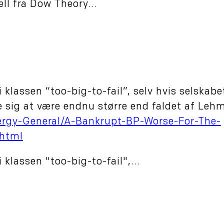
ll fra Dow Theory...
 klassen “too-big-to-fail”, selv hvis selskabe
e sig at være endnu større end faldet af Leh
nergy-General/A-Bankrupt-BP-Worse-For-The-
.html
 klassen "too-big-to-fail",...