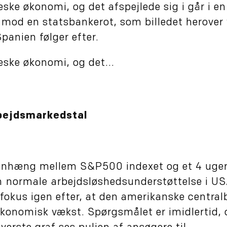
ke økonomi, og det afspejlede sig i går i en
g mod en statsbankerot, som billedet herover 
Spanien følger efter.
ske økonomi, og det...
rbejdsmarkedstal
mmenhæng mellem S&P500 indexet og et 4 uger
n normale arbejdsløshedsunderstøttelse i U
l fokus igen efter, at den amerikanske centra
 økonomisk vækst. Spørgsmålet er imidlertid,