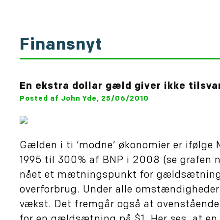
Finansnyt
En ekstra dollar gæld giver ikke tilsv
Posted af John Yde, 25/06/2010
Gælden i ti ‘modne’ økonomier er ifølge 
1995 til 300% af BNP i 2008 (se grafen n
nået et mætningspunkt for gældsætning og
overforbrug. Under alle omstændigheder
vækst. Det fremgår også at ovenstående 
for en gældsætning på $1. Her ses, at en e