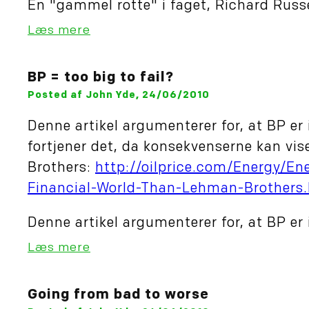
En "gammel rotte" i faget, Richard Russe
Læs mere
BP = too big to fail?
Posted af John Yde, 24/06/2010
Denne artikel argumenterer for, at BP er i
fortjener det, da konsekvenserne kan vis
Brothers:
http://oilprice.com/Energy/E
Financial-World-Than-Lehman-Brothers
Denne artikel argumenterer for, at BP er i
Læs mere
Going from bad to worse