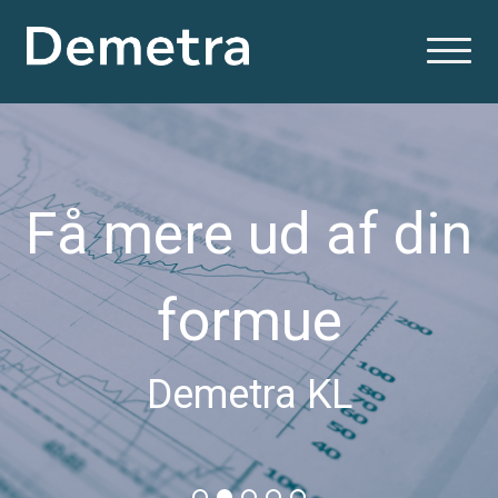
Få mere ud af din
formue
Demetra KL